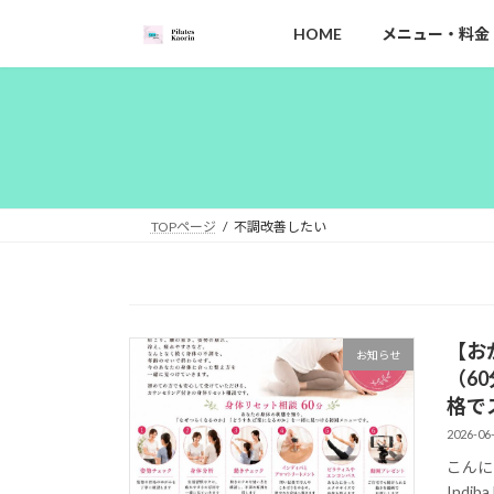
コ
ナ
HOME
メニュー・料金
ン
ビ
テ
ゲ
ン
ー
ツ
シ
へ
ョ
ス
ン
キ
に
ッ
移
TOPページ
不調改善したい
プ
動
【お
お知らせ
（
格で
2026-06
こんに
Indi