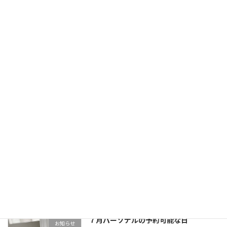
薬屋のひとりごと踊ってみましたーー
レッスン
ー！！
2025-04-17
明けましておめでとうございます(*'▽')
お知らせ
2023-01-03
８月のパーソナル予約可能日(*^^*)
お知らせ
2022-08-08
７月パーソナルの予約可能な日
お知らせ